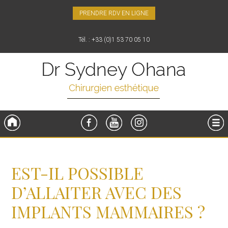
PRENDRE RDV EN LIGNE
Tél. : +33 (0)1 53 70 05 10
Accueil
FaceBook
YouTube
Instagram
Menu
EST-IL POSSIBLE
D’ALLAITER AVEC DES
IMPLANTS MAMMAIRES ?