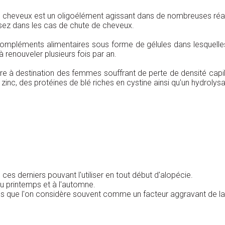
de cheveux est un oligoélément agissant dans de nombreuses ré
ssez dans les cas de chute de cheveux.
pléments alimentaires sous forme de gélules dans lesquelles s
renouveler plusieurs fois par an.
ire à destination des femmes souffrant de perte de densité capil
 zinc, des protéines de blé riches en cystine ainsi qu'un hydrolys
s derniers pouvant l'utiliser en tout début d'alopécie.
u printemps et à l'automne.
ss que l'on considère souvent comme un facteur aggravant de l