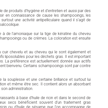
le de produits d'hygiène et d'entretien et aussi par des
hoisir en connaissance de cause les shampooings, les
surtout une activité antipelliculaire quand il s'agit de
roalcoolique.
 à de l'amoniaque sur la tige de kératine du cheveu
hampooings ou de crèmes. La coloration est ensuite
 cuir chevelu et au cheveu qui le sont également et
fs liposolubles pour les déchets gras. Il est important
alins. La préférence est actuellement donnée aux actifs
èrement bienvenu. Certains schampooings sont par contre
la souplesse et une certaine brillance et surtout lui
tion et même être sec. Il contient alors un absorbant
 son administration.
issants à base d'huile de ricin et dans le second de
veux secs bénéficient souvent d'un traitement gras
e ricin ou d'huile de sésame que l'on accompagne de