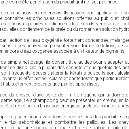
 une complète pénétration du produit qu'il ne faut pas rincer.
soins que nous leur réservons. Ils passent par l'application loca
de connaître les principales solutions offertes au public et c
Les lotions capillaires contiennent des extraits végétaux et ont 
orsqu'elles contiennent de la prêle ou du romarin en solution hyd
 par l'action de l'eau oxygénée fortement concentrée mélangée
substances peuvent se présenter sous forme de lotions, de sc
ion encore d'eau oxygénée associée à un fixateur de pigments.
e simple nettoyage, ils doivent être acides pour s'adapter au
ront se dissoudre la plupart des déchets et quelquefois des acti
es sont fréquents, peuvent altérer la kératine puisqu'ils sont alc
é lavante un effet antipelliculaire et bactériostatique particuli
t habituellement prescrits que par les spécialistes.
urface du cheveu, d'une sorte de film homogène qui lui donne de 
 de démelage. Le schampooing peut se présenter en crème, en lo
t être retiré par un brossage énergique quelques minutes après
pooing spécifique avec dans le premier cas des produits surgra
r le flux séborrhéique et combattre les pellicules. Les che
rminer par une application locale d'huile de palme, d'huile d