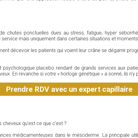
de chutes ponctuelles dues au stress, fatigue, hyper séborrhé
 service mais uniquement dans certaines situations et moments 
ment décevoir les patients qui voient leur crâne se dégarnir progr
effet psychologique placebo rendant de grands services aux patie
ux. En revanche si votre « horloge génétique » a sonné, ils n'y p
Prendre RDV avec un expert capillaire
s cheveux qu’est ce que c’est ?
tances médicamenteuses dans le mésoderme. La principale utilit