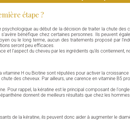
emière étape ?
psychologique au début de la décision de traiter la chute des c
i s'avère bénéfique chez certaines personnes. Ils peuvent égal
moyen ou le long terme, aucun des traitements proposé par l'ind
tions seront peu efficaces.
nce et l'aspect du cheveu par les ingrédients qu'ils contiennent,
 vitamine H ou Biotine sont réputées pour activer la croissance d
la chute des cheveux. Par ailleurs, une carence en vitamine B5 p
tine. Pour rappel, la kératine est le principal composant de l'ong
Bépanthène donnent de meilleurs résultats que chez les hommes
ants de la kératine, ils peuvent donc aider à augmenter le diamè