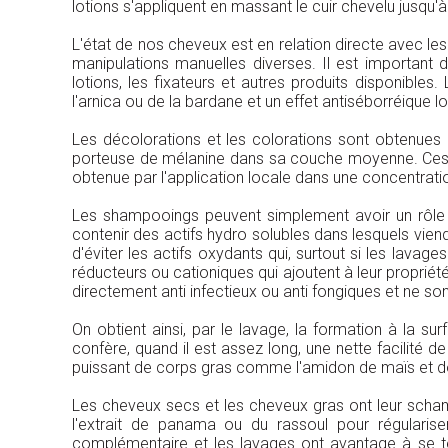
lotions s'appliquent en massant le cuir chevelu jusqu'à
L'état de nos cheveux est en relation directe avec les 
manipulations manuelles diverses. Il est important 
lotions, les fixateurs et autres produits disponibles. 
l'arnica ou de la bardane et un effet antiséborréique l
Les décolorations et les colorations sont obtenues
porteuse de mélanine dans sa couche moyenne. Ces 
obtenue par l'application locale dans une concentrat
Les shampooings peuvent simplement avoir un rôle d
contenir des actifs hydro solubles dans lesquels viend
d'éviter les actifs oxydants qui, surtout si les lavag
réducteurs ou cationiques qui ajoutent à leur propriét
directement anti infectieux ou anti fongiques et ne son
On obtient ainsi, par le lavage, la formation à la s
confère, quand il est assez long, une nette facilité
puissant de corps gras comme l'amidon de maïs et doi
Les cheveux secs et les cheveux gras ont leur scham
l'extrait de panama ou du rassoul pour régularise
complémentaire et les lavages ont avantage à se te