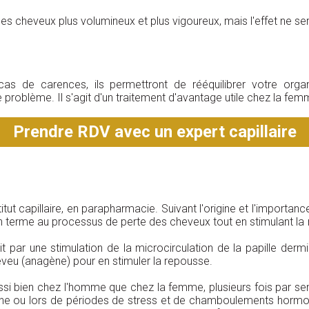
s cheveux plus volumineux et plus vigoureux, mais l'effet ne se
s de carences, ils permettront de rééquilibrer votre organi
problème. Il s'agit d'un traitement d'avantage utile chez la f
Prendre RDV avec un expert capillaire
itut capillaire, en parapharmacie. Suivant l'origine et l'importan
un terme au processus de perte des cheveux tout en stimulant la re
oit par une stimulation de la microcirculation de la papille der
heveu (anagène) pour en stimuler la repousse.
aussi bien chez l'homme que chez la femme, plusieurs fois par se
utomne ou lors de périodes de stress et de chamboulements h