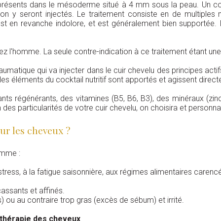
ont présents dans le mésoderme situé à 4 mm sous la peau. Un c
n y seront injectés. Le traitement consiste en de multiples m
t en revanche indolore, et est généralement bien supportée. I
 l'homme. La seule contre-indication à ce traitement étant une al
matique qui va injecter dans le cuir chevelu des principes actif
r les éléments du cocktail nutritif sont apportés et agissent direc
s régénérants, des vitamines (B5, B6, B3), des minéraux (zinc, 
 des particularités de votre cuir chevelu, on choisira et personna
ur les cheveux ?
emme :
 stress, à la fatigue saisonnière, aux régimes alimentaires care
cassants et affinés.
) ou au contraire trop gras (excès de sébum) et irrité.
thérapie des cheveux