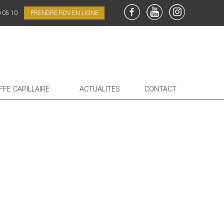
0 05 10
PRENDRE RDV EN LIGNE
FaceBook
YouTube
Instagram
FFE CAPILLAIRE
ACTUALITÉS
CONTACT