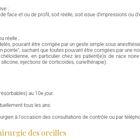
ive ;
e face et ou de profil, soit réelle, soit issue d'impressions ou d'
u réelle ;
lés, pouvant être corrigée par un geste simple sous anesthésie 
n pointe", sachant que toutes pouvant être corrigées par une nou
re chéloïdienne, en particulier chez les patient(e)s de race no
licone, injections de corticoïdes, curiethérapie).
 résorbables) au 10e jour.
tuellement tous les ans.
irurgien à l'occasion des consultations de contrôle ou par téléph
irurgie des oreilles