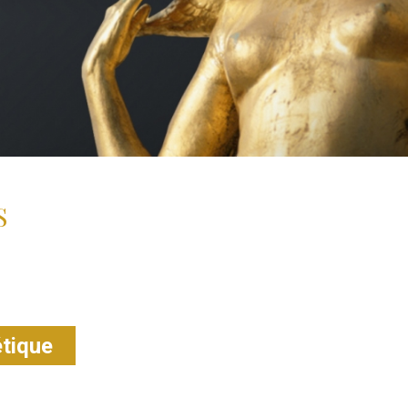
S
étique