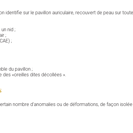
dentifie sur le pavillon auriculaire, recouvert de peau sur toute 
un nid ;
r ;
CAE) ;
le du pavillon ;
 des «oreilles dites décollées ».
s
un certain nombre d'anomalies ou de déformations, de façon isolée