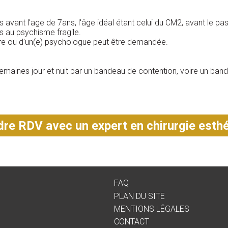
s avant l'age de 7ans, l'âge idéal étant celui du CM2, avant le p
s au psychisme fragile.
tre ou d'un(e) psychologue peut être demandée.
semaines jour et nuit par un bandeau de contention, voire un band
re RDV avec un expert en chirurgie esth
FAQ
PLAN DU SITE
MENTIONS LÉGALES
CONTACT