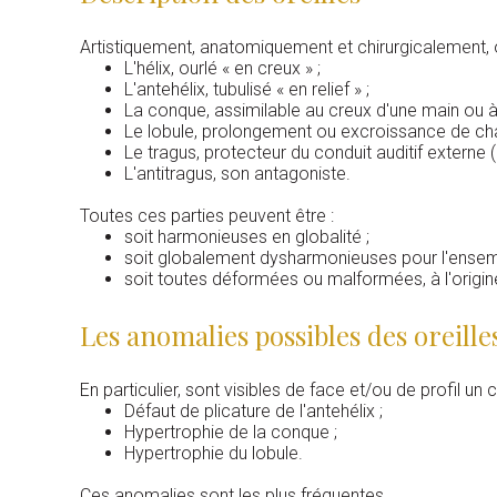
Artistiquement, anatomiquement et chirurgicalement, on i
L'hélix, ourlé « en creux » ;
L'antehélix, tubulisé « en relief » ;
La conque, assimilable au creux d'une main ou à 
Le lobule, prolongement ou excroissance de chai
Le tragus, protecteur du conduit auditif externe (
L'antitragus, son antagoniste.
Toutes ces parties peuvent être :
soit harmonieuses en globalité ;
soit globalement dysharmonieuses pour l'ensemb
soit toutes déformées ou malformées, à l'origine
Les anomalies possibles des oreille
En particulier, sont visibles de face et/ou de profil 
Défaut de plicature de l'antehélix ;
Hypertrophie de la conque ;
Hypertrophie du lobule.
Ces anomalies sont les plus fréquentes.