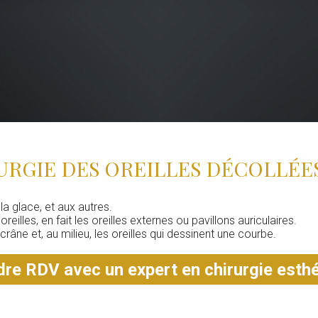
URGIE DES OREILLES DÉCOLLÉE
la glace, et aux autres.
eilles, en fait les oreilles externes ou pavillons auriculaires.
râne et, au milieu, les oreilles qui dessinent une courbe.
re RDV avec un expert en chirurgie esth