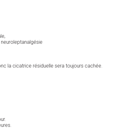
le,
r neuroleptanalgésie
 donc la cicatrice résiduelle sera toujours cachée.
ur.
eures.