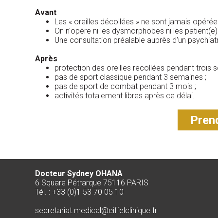
Avant
Les « oreilles décollées » ne sont jamais opérée
On n'opère ni les dysmorphobes ni les patient(e)
Une consultation préalable auprès d'un psychia
Après
protection des oreilles recollées pendant trois 
pas de sport classique pendant 3 semaines ;
pas de sport de combat pendant 3 mois ;
activités totalement libres après ce délai.
Prend
Docteur Sydney OHANA
6 Square Pétrarque 75116 PARIS
Tél. : +33 (0)1 53 70 05 10
secretariat.medical@eiffelclinique.fr