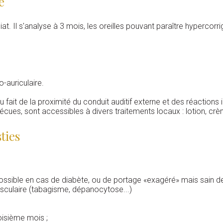
e
diat. Il s'analyse à 3 mois, les oreilles pouvant paraître hyperco
o-auriculaire.
 fait de la proximité du conduit auditif externe et des réactions i
écues, sont accessibles à divers traitements locaux : lotion, cr
ties
ossible en cas de diabète, ou de portage «exagéré» mais sain d
asculaire (tabagisme, dépanocytose...)
oisième mois ;