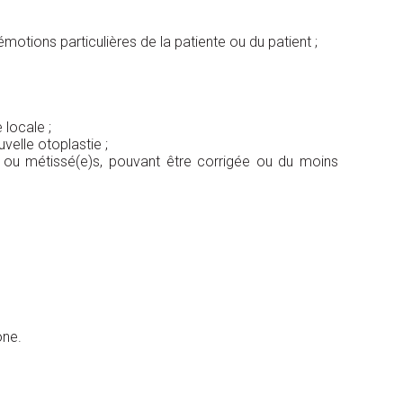
émotions particulières de la patiente ou du patient ;
locale ;
velle otoplastie ;
ire ou métissé(e)s, pouvant être corrigée ou du moins
one.