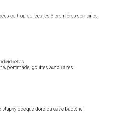
rrigées ou trop collées les 3 premières semaines.
ndividuelles.
ème, pommade, gouttes auriculaires...
e staphylocoque doré ou autre bactérie ;