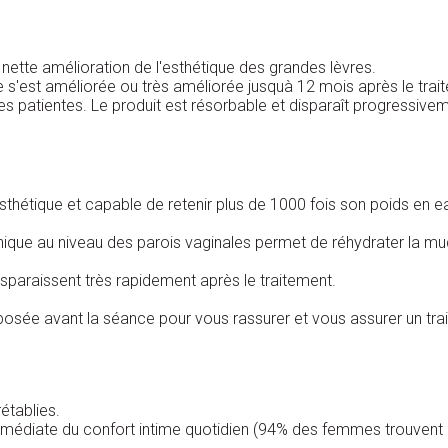
nette amélioration de l'esthétique des grandes lèvres.
 s'est améliorée ou très améliorée jusquà 12 mois après le trai
es patientes. Le produit est résorbable et disparaît progressive
esthétique et capable de retenir plus de 1000 fois son poids en e
nique au niveau des parois vaginales permet de réhydrater la m
isparaissent très rapidement après le traitement.
posée avant la séance pour vous rassurer et vous assurer un trai
rétablies.
mmédiate du confort intime quotidien (94% des femmes trouvent qu