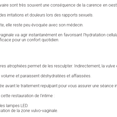
lvaire sont très souvent une conséquence de la carence en oes
des irritations et douleurs lors des rapports sexuels.
ente, elle reste peu évoquée avec son médecin.
aginale va agir instantanément en favorisant l'hydratation cellul
icace pour un confort quotidien.
res atrophiées permet de les resculpter. Indirectement, la vulve 
ur volume et paraissent déshydratées et affaissées.
sée avant le traitement repulpant pour vous assurer une séance i
cette restauration de l'intime :
des lampes LED.
cation de la zone vulvo-vaginale.