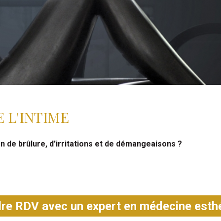
 L'INTIME
 de brûlure, d'irritations et de démangeaisons ?
re RDV avec un expert en médecine esth