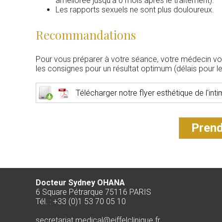
améliorée jusqu'à 6 mois après le traitement).
Les rapports sexuels ne sont plus douloureux.
Recommandations
Pour vous préparer à votre séance, votre médecin vous
les consignes pour un résultat optimum (délais pour le 
Télécharger notre flyer esthétique de l'int
Prend
Docteur Sydney OHANA
6 Square Pétrarque 75116 PARIS
Tél. : +33 (0)1 53 70 05 10
secretariat.medical@eiffelclinique.fr