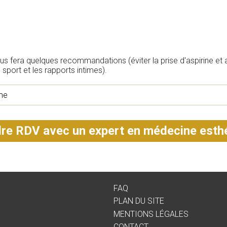
 fera quelques recommandations (éviter la prise d'aspirine et a
sport et les rapports intimes).
ime
re RDV avec un expert en médecine esth
FAQ
PLAN DU SITE
MENTIONS LÉGALES
CONTACT