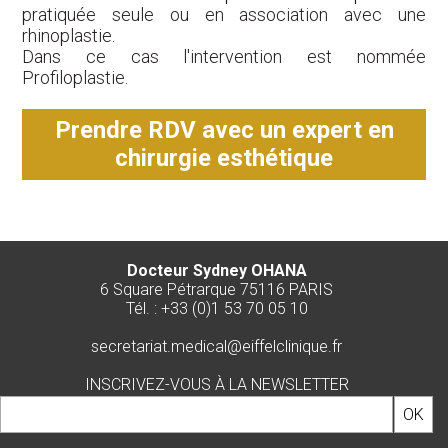
pratiquée seule ou en association avec une
rhinoplastie.
Dans ce cas l'intervention est nommée
Profiloplastie.
Prendre RDV avec un expert en
chirurgie esthétique
Docteur Sydney OHANA
6 Square Pétrarque 75116 PARIS
Tél. : +33 (0)1 53 70 05 10
secretariat.medical@eiffelclinique.fr
INSCRIVEZ-VOUS À LA NEWSLETTER