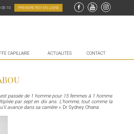
0 05 10
PRENDRE RDV EN LIGNE
FaceBook
YouTube
Instagram
FFE CAPILLAIRE
ACTUALITÉS
CONTACT
TABOU
ions est passée de 1 homme pour 15 femmes à 1 homme
ultipliée par sept en dix ans. L’homme, tout comme la
u’il avance dans sa carrière ».
Dr Sydney Ohana