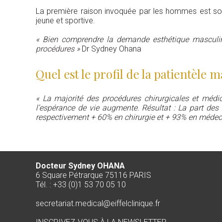
La première raison invoquée par les hommes est souv
jeune et sportive.
« Bien comprendre la demande esthétique masculine,
procédures »
Dr Sydney Ohana
Quel est le profil de la patientèle 
« La majorité des procédures chirurgicales et méd
l’espérance de vie augmente. Résultat : La part des
respectivement + 60% en chirurgie et + 93% en médec
Docteur Sydney OHANA
6 Square Pétrarque 75116 PARIS
Tél. : +33 (0)1 53 70 05 10
secretariat.medical@eiffelclinique.fr