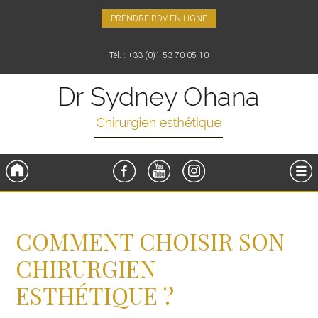
PRENDRE RDV EN LIGNE
Tél. : +33 (0)1 53 70 05 10
Accueil
FaceBook
YouTube
Instagram
Menu
COMMENT CHOISIR SON
CHIRURGIEN
ESTHÉTIQUE ?