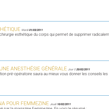
THÉTIQUE
Mardi
01/03/2011
 chirurgie esthétique du corps qui permet de supprimer radicalem
 UNE ANESTHÉSIE GÉNÉRALE
Jour 0
20/02/2011
ion pré-opératoire saura au mieux vous donner les conseils les 
NA POUR FEMMEZINE
Jeudi
10/02/2011
ewé par la magazine Femmezine. En voici le résumé :