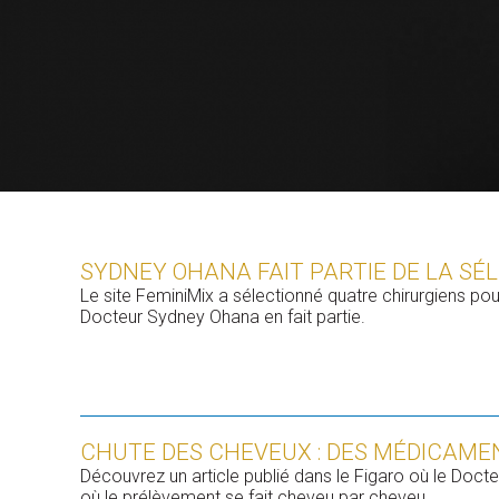
SYDNEY OHANA FAIT PARTIE DE LA SÉL
Le site FeminiMix a sélectionné quatre chirurgiens pour 
Docteur Sydney Ohana en fait partie.
CHUTE DES CHEVEUX : DES MÉDICAME
Découvrez un article publié dans le Figaro où le Doc
où le prélèvement se fait cheveu par cheveu.