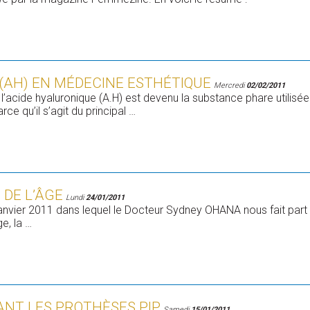
 (AH) EN MÉDECINE ESTHÉTIQUE
Mercredi
02/02/2011
l’acide hyaluronique (A.H) est devenu la substance phare utilisé
e qu’il s’agit du principal …
 DE L’ÂGE
Lundi
24/01/2011
Janvier 2011 dans lequel le Docteur Sydney OHANA nous fait part
e, la …
ANT LES PROTHÈSES PIP
Samedi
15/01/2011